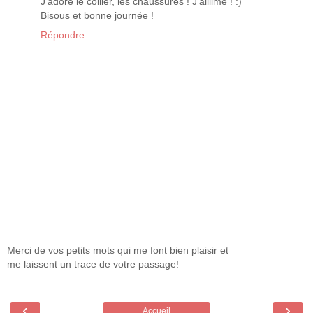
J'adore le collier, les chaussures ! J'aiiiime ! :)
Bisous et bonne journée !
Répondre
Merci de vos petits mots qui me font bien plaisir et
me laissent un trace de votre passage!
‹
›
Accueil