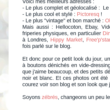
Voici mes meilleurs adresses :
- Le plus complet et géolocalisé : Le
- Le plus cool et stylé :
Pictoresq
!
- Le plus "vintage" et bon marché :
O
Mais aussi : Hellocoton, Ebay, Vide
friperies physiques, en particulier
Di
à Londres,
Hippy Market
,
Free'p'sta
fois parlé sur le blog.
Et donc pour ce petit look du jour, u
à boutons dénichés en vide-dressi
que j'aime beaucoup, et des petits dé
noir et blanc. Et ces photos ont été
courez voir son blog et son look que j
Soyons
zébrés
, changeons un peu le