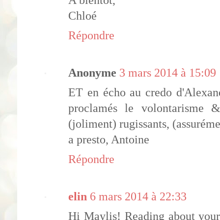
A bientot,
Chloé
Répondre
Anonyme
3 mars 2014 à 15:09
ET en écho au credo d'Alexandr
proclamés le volontarisme & 
(joliment) rugissants, (assurémen
a presto, Antoine
Répondre
elin
6 mars 2014 à 22:33
Hi Maylis! Reading about your