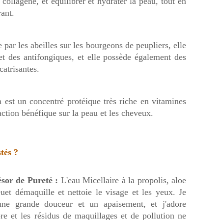
 collagène, et équilibrer et hydrater la peau, tout en
rant.
 par les abeilles sur les bourgeons de peupliers, elle
 et des antifongiques, et elle possède également des
catrisantes.
 est un concentré protéique très riche en vitamines
action bénéfique sur la peau et les cheveux.
tés ?
r de Pureté :
L'eau Micellaire à la propolis, aloe
euet démaquille et nettoie le visage et les yeux. Je
ne grande douceur et un apaisement, et j'adore
re et les résidus de maquillages et de pollution ne