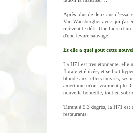
faut-il la maîtriser…
Après plus de deux ans d’essai e
Van Waesberghe, avec qui j'ai eu
relèvent le défi. Une bière d’un
d'une levure sauvage.
Et elle a quel goût cette nouvel
La H71 est très étonnante, elle m
florale et épicée, et se boit hyp
blonde aux reflets cuivrés, ses 
amertume m'ont vraiment plu. Ce
nouvelle bouteille, tout en sobri
Titrant à 5.3 degrés, la H71 est 
restaurants.