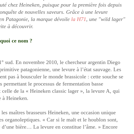
té chez Heineken, puisque pour la première fois depuis
 conquête de nouvelles saveurs. Grâce à une levure
en Patagonie, la marque dévoile
la H71
, une "wild lager"
ite à découvrir.
quoi ce nom ?
41° sud. En novembre 2010, le chercheur argentin Diego
primitive patagonienne, une levure à l’état sauvage. Les
ent pas à bousculer le monde brassicole : cette souche se
res permettant le processus de fermentation basse
 celle de la « Heineken classic lager », la levure A, qui
e à Heineken.
r les maîtres brasseurs Heineken, une occasion unique
es organoleptiques. « Car si le malt et le houblon sont,
le d’une bière… La levure en constitue l’âme. » Encore